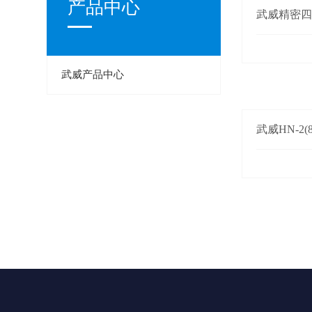
产品中心
武威精密
武威产品中心
武威HN-2(8