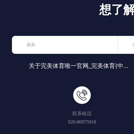
想了
关于完美体育唯一官网_完美体育(中国)
体育官方网
联系电话
020-86975918