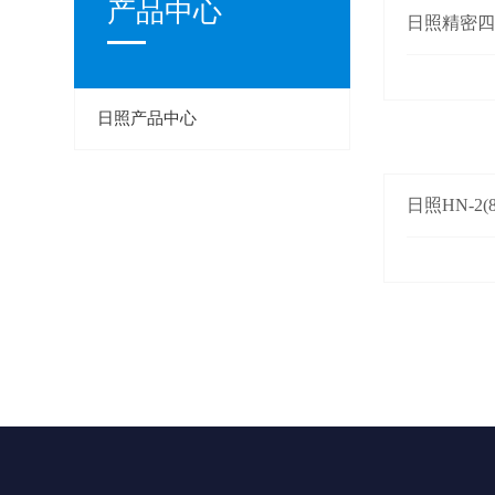
产品中心
日照精密
日照产品中心
日照HN-2(8