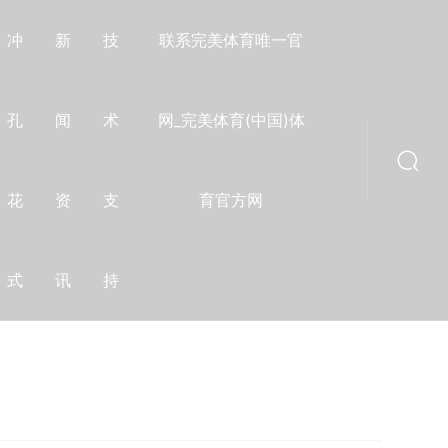
冲
新
技
联系完美体育唯一官
孔
闻
术
网_完美体育(中国)体
花
资
支
育官方网
式
讯
持