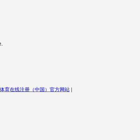
e.
。
体育在线注册（中国）官方网站
|