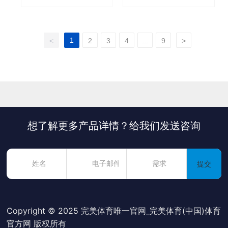
1
<
2
3
4
...
9
>
想了解更多产品详情？给我们发送咨询
提交
Copyright © 2025 完美体育唯一官网_完美体育(中国)体育
官方网 版权所有