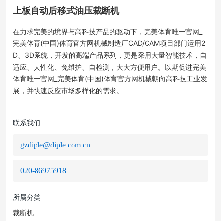
上板自动后移式油压裁断机
在力求完美的境界与高科技产品的驱动下，完美体育唯一官网_
完美体育(中国)体育官方网机械制造厂CAD/CAM项目部门运用2
D、3D系统，开发的高端产品系列，更是采用大量智能技术，自
适应、人性化、免维护、自检测，大大方便用户。以期促进完美
体育唯一官网_完美体育(中国)体育官方网机械朝向高科技工业发
展，并快速反应市场多样化的需求。
联系我们
gzdiple@diple.com.cn
020-86975918
所属分类
裁断机