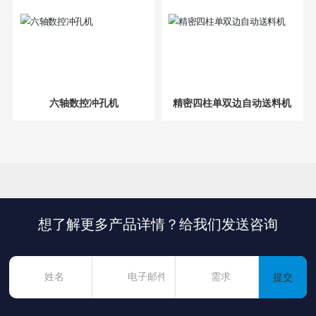
六轴数控冲孔机
精密四柱单双边自动送料机
想了解更多产品详情？给我们发送咨询
提交