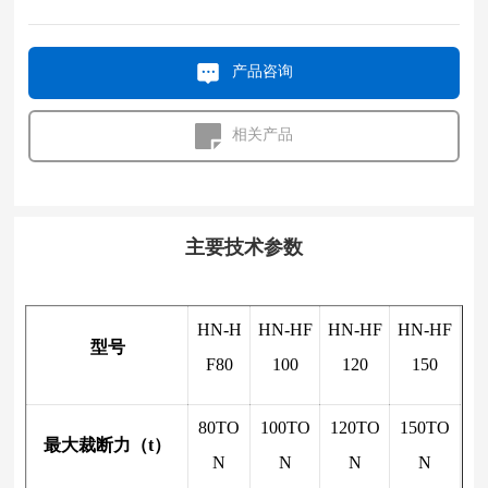
产品咨询
相关产品
主要技术参数
HN-H
HN-HF
HN-HF
HN-HF
型号
F80
100
120
150
80TO
100TO
120TO
150TO
最大裁断力（t）
N
N
N
N