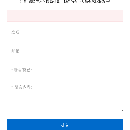
注意: 请留下您的联系信息，我们的专业人员会尽快联系您!
提交