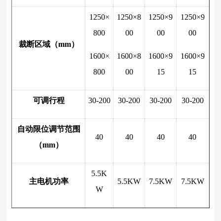
1250×
1250×8
1250×9
1250×9
800
00
00
00
裁断区域（mm）
1600×
1600×8
1600×9
1600×9
800
00
15
15
可调行程
30-200
30-200
30-200
30-200
自动限位调节范围
40
40
40
40
（mm）
5.5K
主电机功率
5.5KW
7.5KW
7.5KW
W