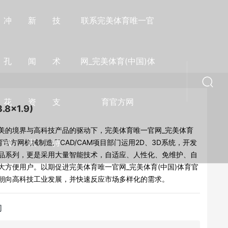
冲
新
技
联系完美体育唯一官
孔
闻
术
网_完美体育(中国)体
花
资
支
育官方网
.8×1.9)
美的境界与高科技产品的驱动下，完美体育唯一官网_完美体育
式
讯
持
体育官方网机械制造厂CAD/CAM项目部门运用2D、3D系统，开发
品系列，更是采用大量智能技术，自适应、人性化、免维护、自
大方便用户。以期促进完美体育唯一官网_完美体育(中国)体育官
朝向高科技工业发展，并快速反应市场多样化的需求。
们