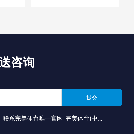
送咨询
提交
联系完美体育唯一官网_完美体育(中国)
体育官方网