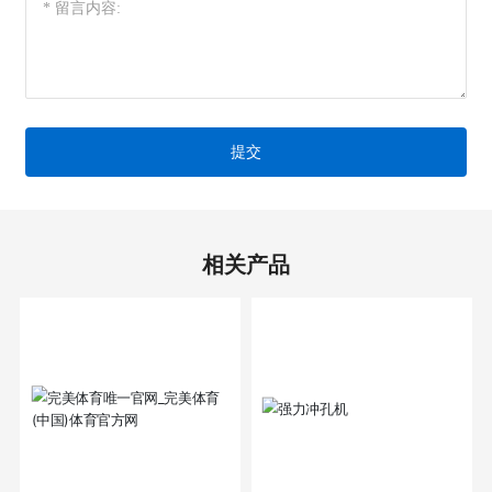
提交
相关产品