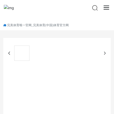
完美体育唯一官网_完美体育(中国)体育官方网