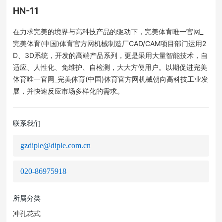
HN-11
在力求完美的境界与高科技产品的驱动下，完美体育唯一官网_
完美体育(中国)体育官方网机械制造厂CAD/CAM项目部门运用2
D、3D系统，开发的高端产品系列，更是采用大量智能技术，自
适应、人性化、免维护、自检测，大大方便用户。以期促进完美
体育唯一官网_完美体育(中国)体育官方网机械朝向高科技工业发
展，并快速反应市场多样化的需求。
联系我们
gzdiple@diple.com.cn
020-86975918
所属分类
冲孔花式