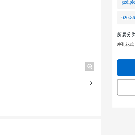
gzdipl
020-8
所属分
冲孔花式
+