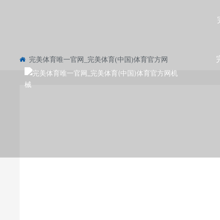
完美体育唯一官网_完美体育(中国)体育官方网