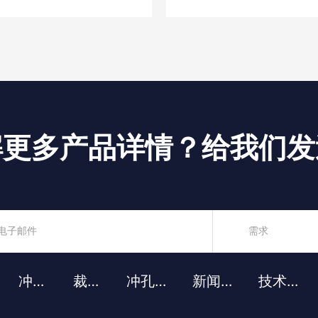
解更多产品详情？给我们发
冲孔
裁断
冲孔花
新闻资
技术支
机
机
式
讯
持