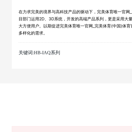
在力求完美的境界与高科技产品的驱动下，完美体育唯一官网_完
目部门运用2D、3D系统，开发的高端产品系列，更是采用大
大方便用户。以期促进完美体育唯一官网_完美体育(中国)体
多样化的需求。
关键词:HB-IAQ系列