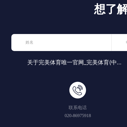
想了
关于完美体育唯一官网_完美体育(中国)
体育官方网
联系电话
020-86975918