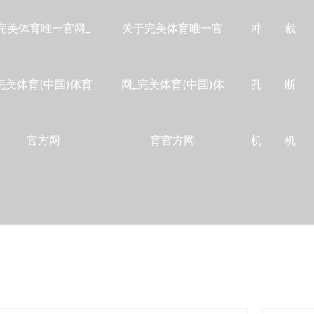
完美体育唯一官网_
关于完美体育唯一官
冲
裁
完美体育(中国)体育
网_完美体育(中国)体
孔
断
官方网
育官方网
机
机