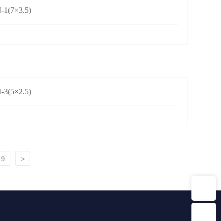
1(7×3.5)
3(5×2.5)
9
>