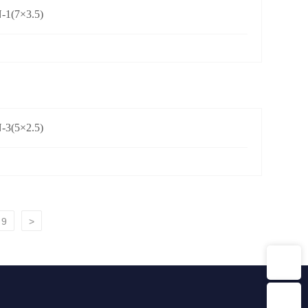
1(7×3.5)
3(5×2.5)
9
>