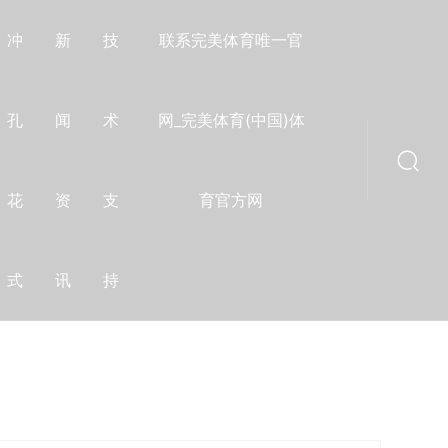
冲
新
技
联系完美体育唯一官
孔
闻
术
网_完美体育(中国)体
花
资
支
育官方网
式
讯
持