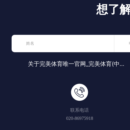
想了
关于完美体育唯一官网_完美体育(中国)
体育官方网
联系电话
020-86975918