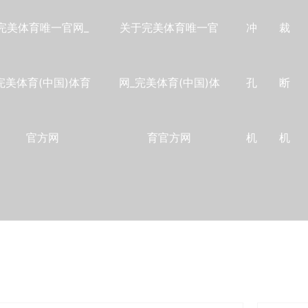
完美体育唯一官网_
关于完美体育唯一官
冲
裁
完美体育(中国)体育
网_完美体育(中国)体
孔
断
官方网
育官方网
机
机