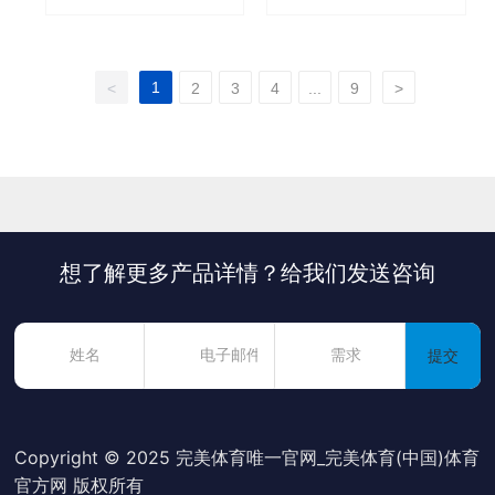
1
<
2
3
4
...
9
>
想了解更多产品详情？给我们发送咨询
提交
Copyright © 2025 完美体育唯一官网_完美体育(中国)体育
官方网 版权所有