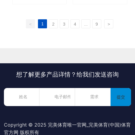
1
<
2
3
4
...
9
>
想了解更多产品详情？给我们发送咨询
提交
Copyright © 2025 完美体育唯一官网_完美体育(中国)体育
官方网 版权所有