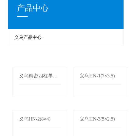
产品中心
义乌产品中心
义乌精密四柱单双
义乌HN-1(7×3.5)
边自动送料机
义乌HN-2(8×4)
义乌HN-3(5×2.5)