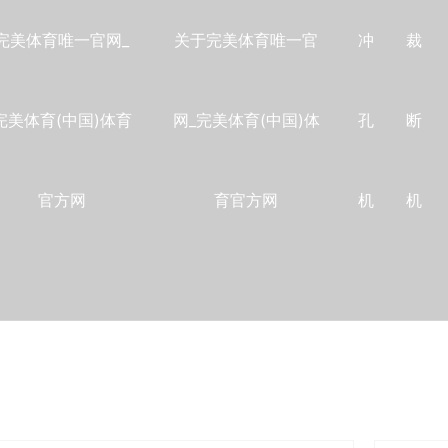
完美体育唯一官网_
关于完美体育唯一官
冲
裁
完美体育(中国)体育
网_完美体育(中国)体
孔
断
官方网
育官方网
机
机