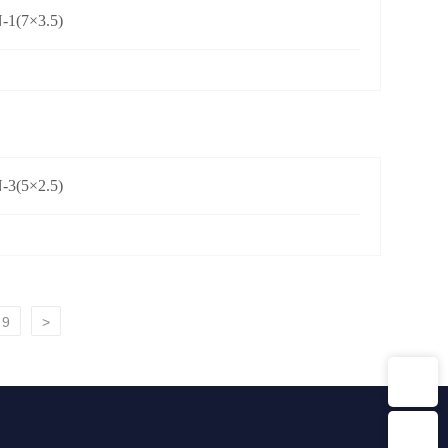
1(7×3.5)
3(5×2.5)
9
>