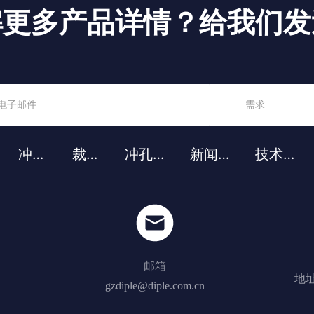
解更多产品详情？给我们发
冲孔
裁断
冲孔花
新闻资
技术支
机
机
式
讯
持
邮箱
地址
gzdiple@diple.com.cn