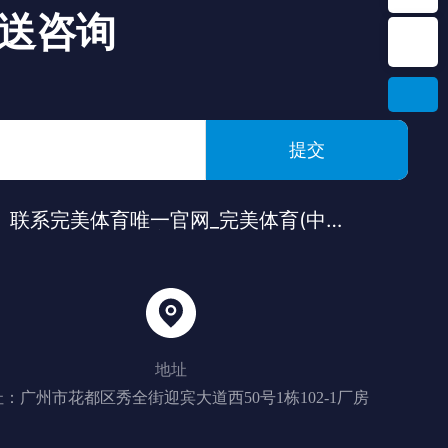
送咨询
提交
联系完美体育唯一官网_完美体育(中国)
体育官方网
地址
：广州市花都区秀全街迎宾大道西50号1栋102-1厂房