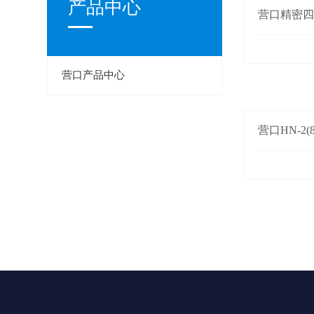
产品中心
营口精密
营口产品中心
营口HN-2(8