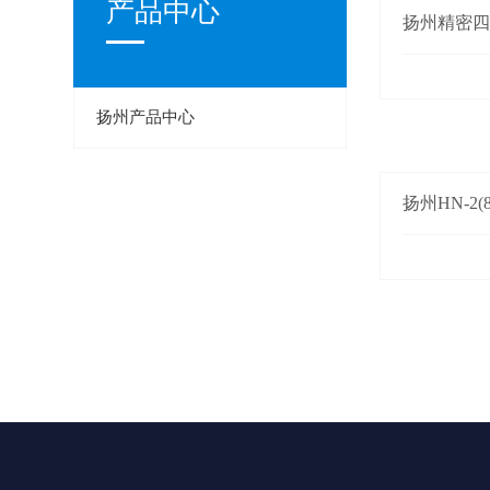
产品中心
扬州精密
扬州产品中心
扬州HN-2(8