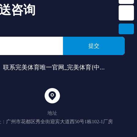
送咨询
提交
联系完美体育唯一官网_完美体育(中国)
体育官方网
地址
：广州市花都区秀全街迎宾大道西50号1栋102-1厂房