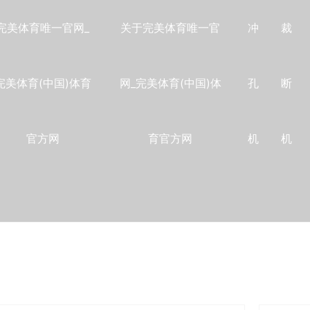
完美体育唯一官网_
关于完美体育唯一官
冲
裁
完美体育(中国)体育
网_完美体育(中国)体
孔
断
官方网
育官方网
机
机