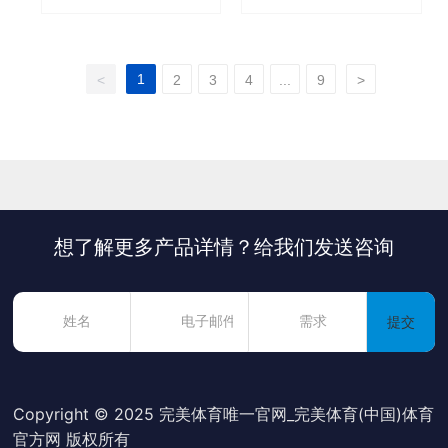
1
<
2
3
4
...
9
>
想了解更多产品详情？给我们发送咨询
提交
Copyright © 2025 完美体育唯一官网_完美体育(中国)体育
官方网 版权所有