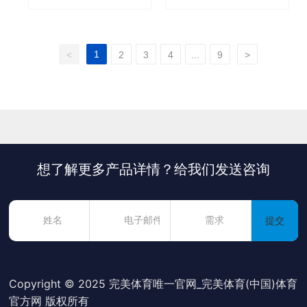
1
<
2
3
4
...
9
>
想了解更多产品详情？给我们发送咨询
提交
Copyright © 2025 完美体育唯一官网_完美体育(中国)体育
官方网 版权所有