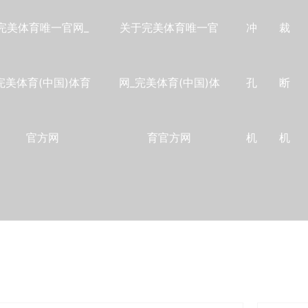
完美体育唯一官网_
关于完美体育唯一官
冲
裁
完美体育(中国)体育
网_完美体育(中国)体
孔
断
官方网
育官方网
机
机