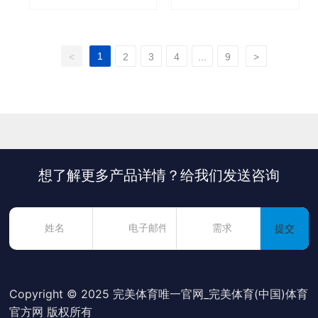
1
<
2
3
4
...
9
>
想了解更多产品详情？给我们发送咨询
提交
Copyright © 2025 完美体育唯一官网_完美体育(中国)体育
官方网 版权所有