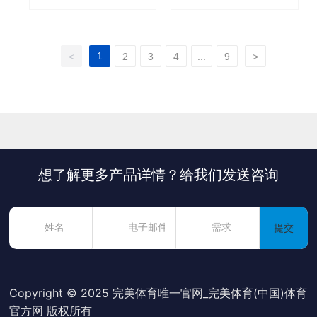
1
<
2
3
4
...
9
>
想了解更多产品详情？给我们发送咨询
提交
Copyright © 2025 完美体育唯一官网_完美体育(中国)体育
官方网 版权所有