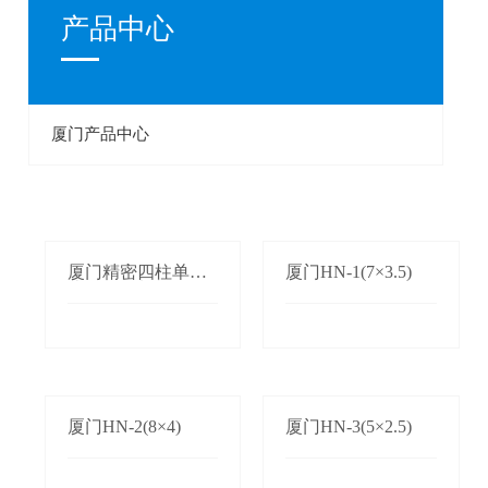
产品中心
厦门产品中心
厦门精密四柱单双
厦门HN-1(7×3.5)
边自动送料机
厦门HN-2(8×4)
厦门HN-3(5×2.5)