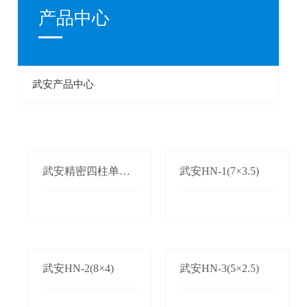
产品中心
武安产品中心
武安精密四柱单双
武安HN-1(7×3.5)
边自动送料机
武安HN-2(8×4)
武安HN-3(5×2.5)