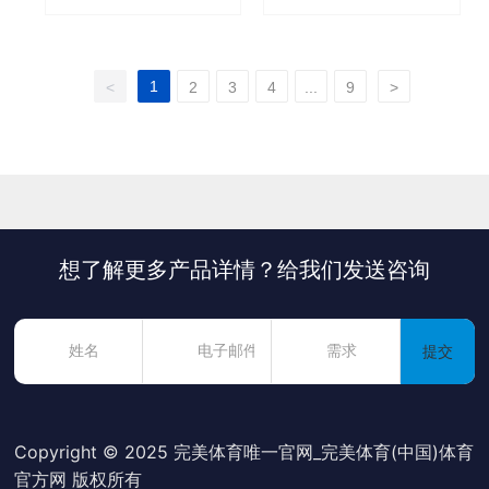
1
<
2
3
4
...
9
>
想了解更多产品详情？给我们发送咨询
提交
Copyright © 2025 完美体育唯一官网_完美体育(中国)体育
官方网 版权所有