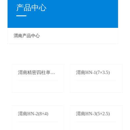
产品中心
渭南产品中心
渭南精密四柱单双
渭南HN-1(7×3.5)
边自动送料机
渭南HN-2(8×4)
渭南HN-3(5×2.5)