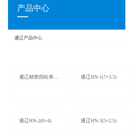
产品中心
通辽产品中心
通辽精密四柱单双
通辽HN-1(7×3.5)
边自动送料机
通辽HN-2(8×4)
通辽HN-3(5×2.5)