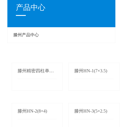
产品中心
滕州产品中心
滕州精密四柱单双
滕州HN-1(7×3.5)
边自动送料机
滕州HN-2(8×4)
滕州HN-3(5×2.5)