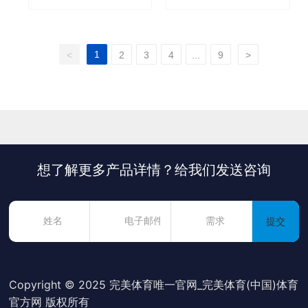
1
<
2
3
4
...
9
>
想了解更多产品详情？给我们发送咨询
提交
Copyright © 2025 完美体育唯一官网_完美体育(中国)体育
官方网 版权所有