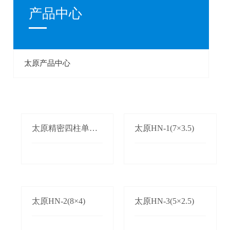
产品中心
太原产品中心
太原精密四柱单双
太原HN-1(7×3.5)
边自动送料机
太原HN-2(8×4)
太原HN-3(5×2.5)