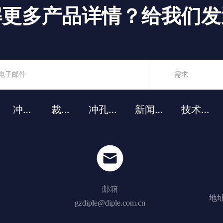
解更多产品详情？给我们发
冲孔
裁断
冲孔花
新闻资
技术支
机
机
式
讯
持
邮箱
地址
gzdiple@diple.com.cn