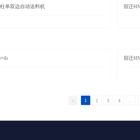
四柱单双边自动送料机
宿迁HN-
×4)
宿迁HN-
1
<
2
3
4
...