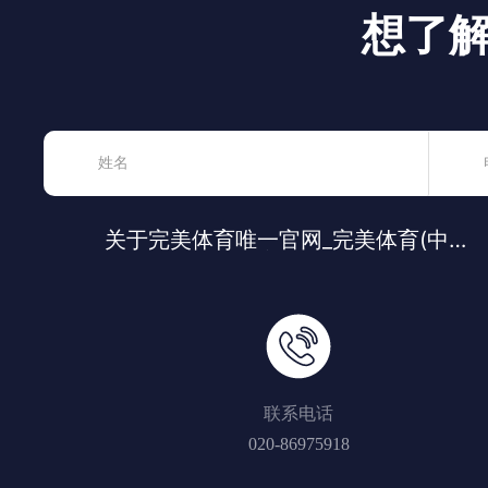
想了
关于完美体育唯一官网_完美体育(中国)
体育官方网
联系电话
020-86975918