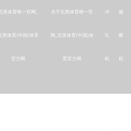
完美体育唯一官网_
关于完美体育唯一官
冲
裁
完美体育(中国)体育
网_完美体育(中国)体
孔
断
官方网
育官方网
机
机