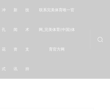
冲
新
技
联系完美体育唯一官
孔
闻
术
网_完美体育(中国)体
花
资
支
育官方网
式
讯
持