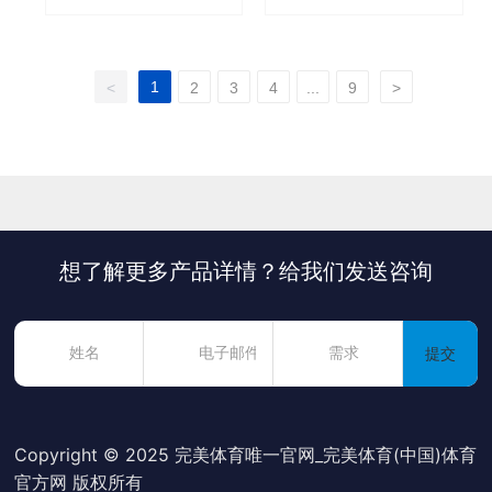
1
<
2
3
4
...
9
>
想了解更多产品详情？给我们发送咨询
提交
Copyright © 2025 完美体育唯一官网_完美体育(中国)体育
官方网 版权所有