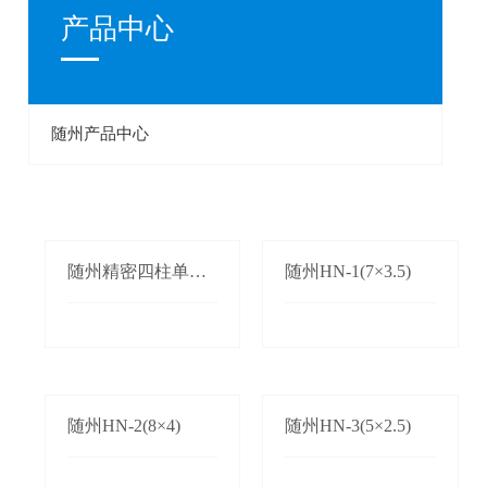
产品中心
随州产品中心
随州精密四柱单双
随州HN-1(7×3.5)
边自动送料机
随州HN-2(8×4)
随州HN-3(5×2.5)