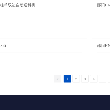
四柱单双边自动送料机
邵阳HN-
×4)
邵阳HN-
1
<
2
3
4
...