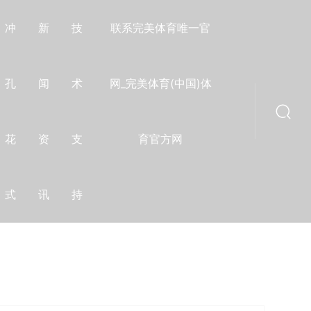
冲
新
技
联系完美体育唯一官
孔
闻
术
网_完美体育(中国)体
花
资
支
育官方网
式
讯
持