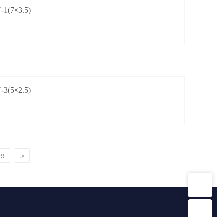
1(7×3.5)
3(5×2.5)
9
>