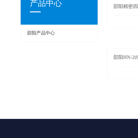
产品中心
邵阳精密
邵阳产品中心
邵阳HN-2(8