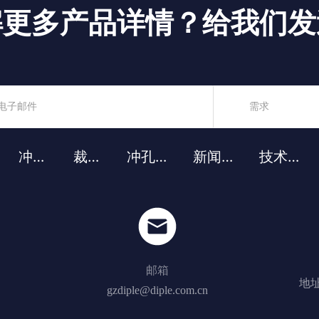
解更多产品详情？给我们发
冲孔
裁断
冲孔花
新闻资
技术支
机
机
式
讯
持
邮箱
地址
gzdiple@diple.com.cn