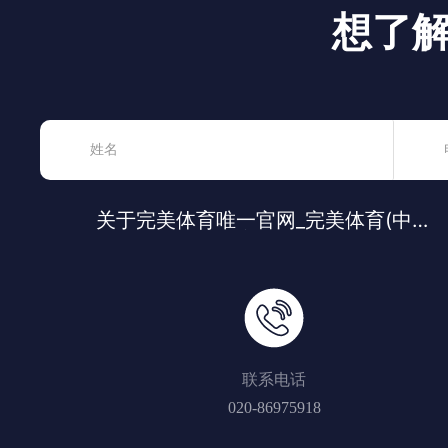
想了
关于完美体育唯一官网_完美体育(中国)
体育官方网
联系电话
020-86975918