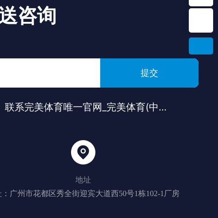
送咨询
提交
联系完美体育唯一官网_完美体育(中国)
体育官方网
地址
：广州市花都区秀全街迎宾大道西50号1栋102-1厂房