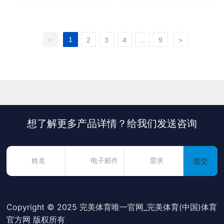
1
<
2
3
4
...
9
>
想了解更多产品详情？给我们发送咨询
提交
Copyright © 2025 完美体育唯一官网_完美体育(中国)体育
官方网 版权所有