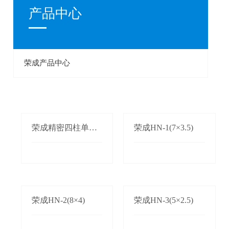
产品中心
荣成产品中心
荣成精密四柱单双
荣成HN-1(7×3.5)
边自动送料机
荣成HN-2(8×4)
荣成HN-3(5×2.5)