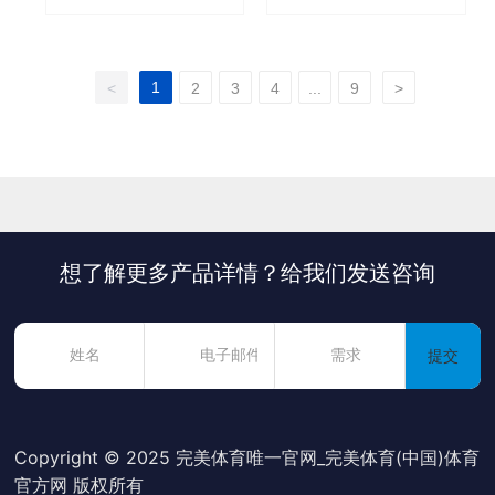
1
<
2
3
4
...
9
>
想了解更多产品详情？给我们发送咨询
提交
Copyright © 2025 完美体育唯一官网_完美体育(中国)体育
官方网 版权所有