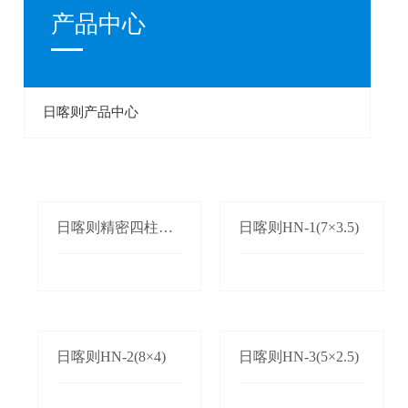
产品中心
日喀则产品中心
日喀则精密四柱单
日喀则HN-1(7×3.5)
双边自动送料机
日喀则HN-2(8×4)
日喀则HN-3(5×2.5)