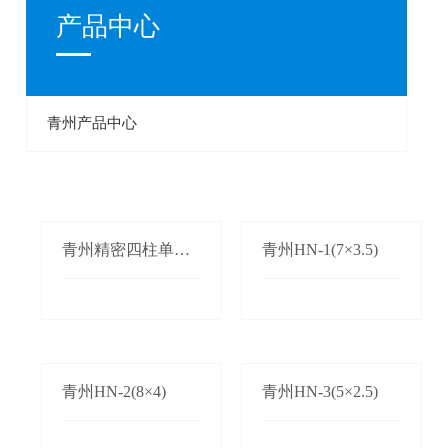
产品中心
青州产品中心
青州精密四柱单双
青州HN-1(7×3.5)
边自动送料机
青州HN-2(8×4)
青州HN-3(5×2.5)