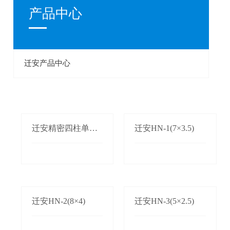
产品中心
迁安产品中心
迁安精密四柱单双
迁安HN-1(7×3.5)
边自动送料机
迁安HN-2(8×4)
迁安HN-3(5×2.5)