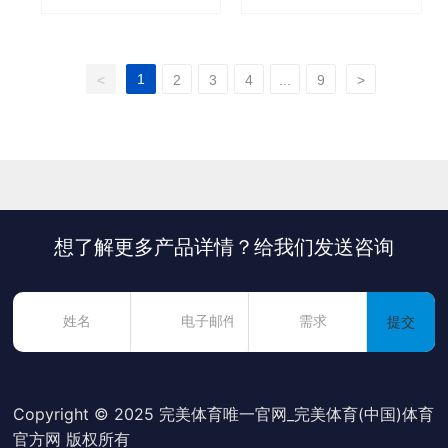
1
<
2
3
4
...
9
>
想了解更多产品详情？给我们发送咨询
提交
Copyright © 2025 完美体育唯一官网_完美体育(中国)体育
官方网 版权所有