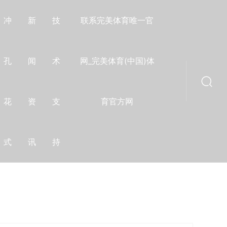
冲
新
技
联系完美体育唯一官
孔
闻
术
网_完美体育(中国)体
花
资
支
育官方网
式
讯
持