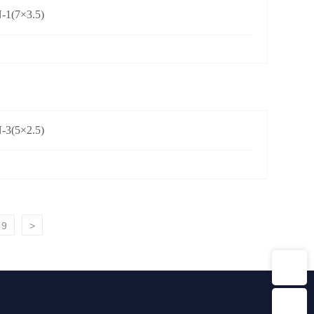
1(7×3.5)
3(5×2.5)
9
>