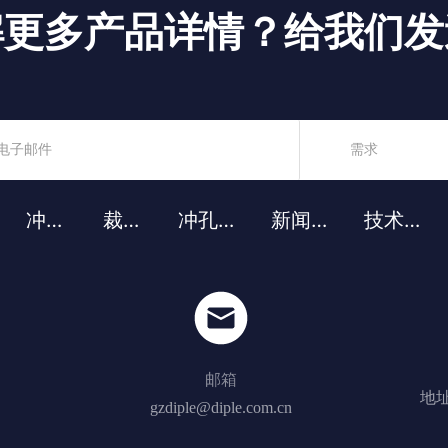
解更多产品详情？给我们发
冲孔
裁断
冲孔花
新闻资
技术支
机
机
式
讯
持
邮箱
地址
gzdiple@diple.com.cn