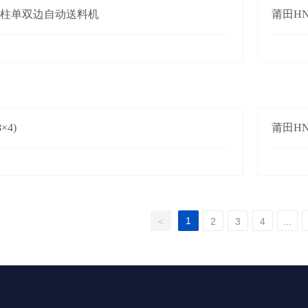
四柱单双边自动送料机
莆田HN-
×4)
莆田HN-
1
<
2
3
4
...