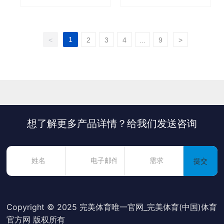
1
<
2
3
4
...
9
>
想了解更多产品详情？给我们发送咨询
提交
Copyright © 2025 完美体育唯一官网_完美体育(中国)体育
官方网 版权所有