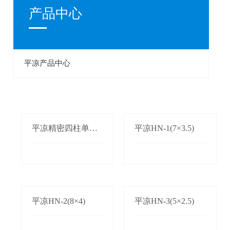
产品中心
平凉产品中心
平凉精密四柱单双
平凉HN-1(7×3.5)
边自动送料机
平凉HN-2(8×4)
平凉HN-3(5×2.5)