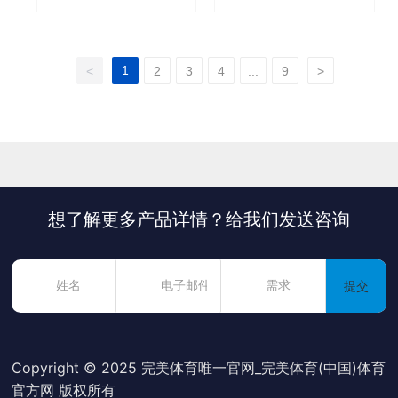
1
<
2
3
4
...
9
>
想了解更多产品详情？给我们发送咨询
提交
Copyright © 2025 完美体育唯一官网_完美体育(中国)体育
官方网 版权所有