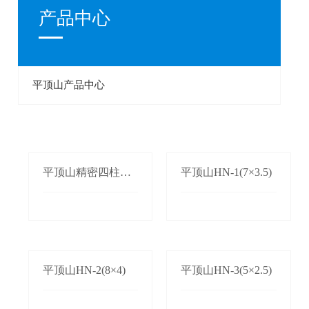
产品中心
平顶山产品中心
平顶山精密四柱单
平顶山HN-1(7×3.5)
双边自动送料机
平顶山HN-2(8×4)
平顶山HN-3(5×2.5)