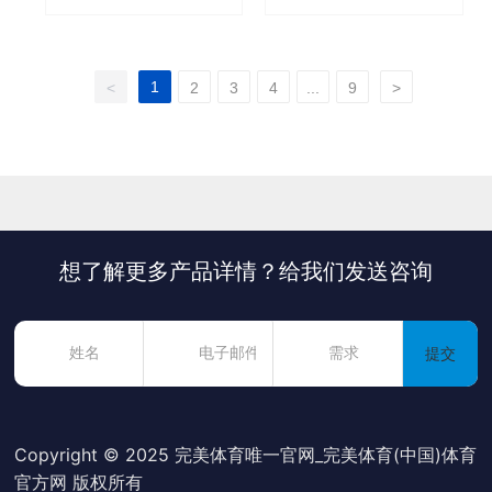
1
<
2
3
4
...
9
>
想了解更多产品详情？给我们发送咨询
提交
Copyright © 2025 完美体育唯一官网_完美体育(中国)体育
官方网 版权所有