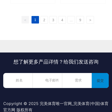
1
<
2
3
4
...
9
>
想了解更多产品详情？给我们发送咨询
提交
Copyright © 2025 完美体育唯一官网_完美体育(中国)体育
官方网 版权所有