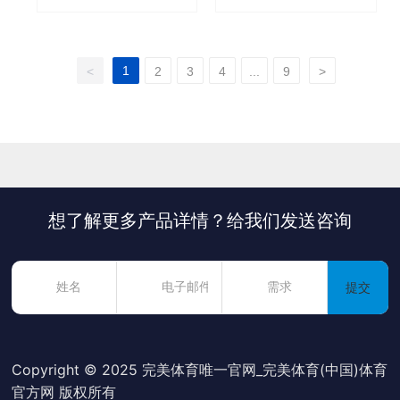
1
<
2
3
4
...
9
>
想了解更多产品详情？给我们发送咨询
提交
Copyright © 2025 完美体育唯一官网_完美体育(中国)体育
官方网 版权所有