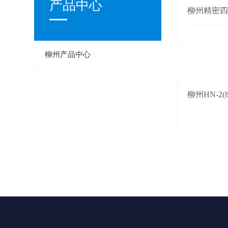
产品中心
柳州精密
柳州产品中心
柳州HN-2(8