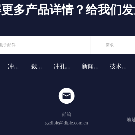
解更多产品详情？给我们发
冲孔
裁断
冲孔花
新闻资
技术支
机
机
式
讯
持
邮箱
地址
gzdiple@diple.com.cn