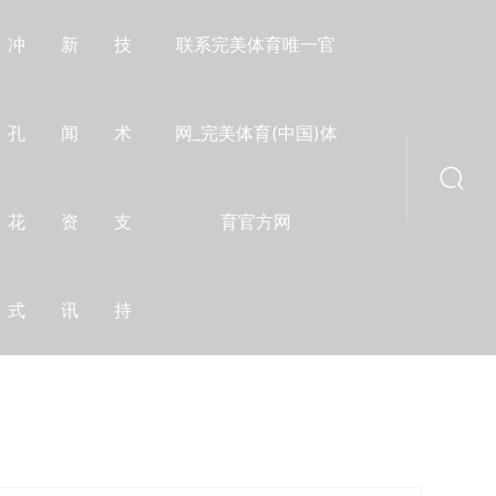
冲
新
技
联系完美体育唯一官
孔
闻
术
网_完美体育(中国)体
花
资
支
育官方网
式
讯
持