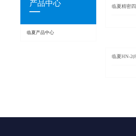
产品中心
临夏精密
临夏产品中心
临夏HN-2(8