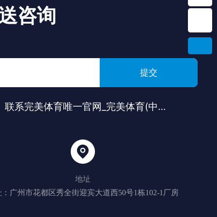
送咨询
提交
联系完美体育唯一官网_完美体育(中国)
体育官方网
地址
：广州市花都区秀全街迎宾大道西50号1栋102-1厂房