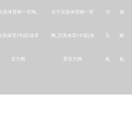
完美体育唯一官网_
关于完美体育唯一官
冲
裁
完美体育(中国)体育
网_完美体育(中国)体
孔
断
官方网
育官方网
机
机