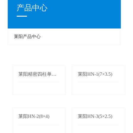
产品中心
莱阳产品中心
莱阳精密四柱单双
莱阳HN-1(7×3.5)
边自动送料机
莱阳HN-2(8×4)
莱阳HN-3(5×2.5)