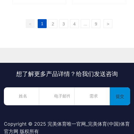
1
<
2
3
4
...
9
>
想了解更多产品详情？给我们发送咨询
提交
Copyright © 2025 完美体育唯一官网_完美体育(中国)体育
官方网 版权所有