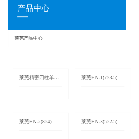
产品中心
莱芜产品中心
莱芜精密四柱单双
莱芜HN-1(7×3.5)
边自动送料机
莱芜HN-2(8×4)
莱芜HN-3(5×2.5)