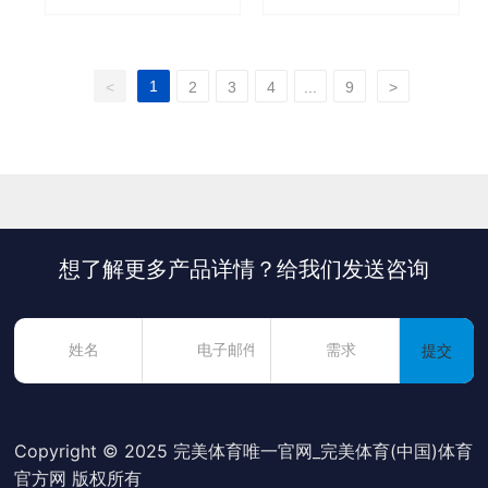
1
<
2
3
4
...
9
>
想了解更多产品详情？给我们发送咨询
提交
Copyright © 2025 完美体育唯一官网_完美体育(中国)体育
官方网 版权所有