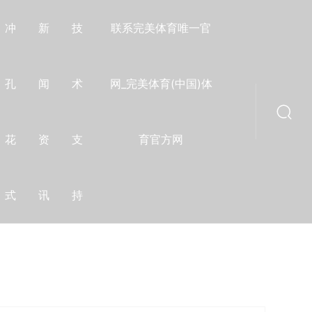
冲
新
技
联系完美体育唯一官
孔
闻
术
网_完美体育(中国)体
花
资
支
育官方网
式
讯
持