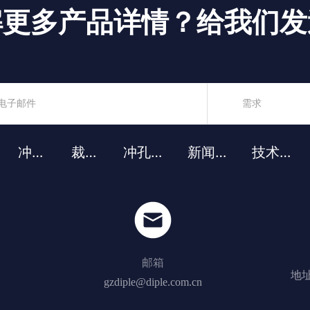
解更多产品详情？给我们发
冲孔
裁断
冲孔花
新闻资
技术支
机
机
式
讯
持
邮箱
地址
gzdiple@diple.com.cn