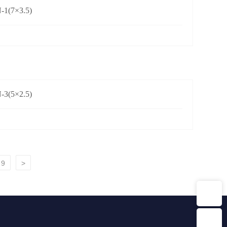
1(7×3.5)
3(5×2.5)
9
>