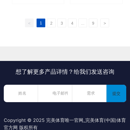
1
<
2
3
4
...
9
>
想了解更多产品详情？给我们发送咨询
提交
Copyright © 2025 完美体育唯一官网_完美体育(中国)体育
官方网 版权所有